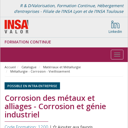
R & D/Valorisation, Formation Continue, Hébergement
d’entreprises - Filiale de l’INSA Lyon et de l’INSA Toulouse
Linkedin
FORMATION CONTINUE
Toggl
navig
Accueil
Catalogue
Matériaux et Métallurgie
Métallurgie - Corrosion - Vieillissement
POSSIBLE EN INTRA-ENTREPRISE
Corrosion des métaux et
alliages - Corrosion et génie
industriel
Code Formation: 1200
|
Ajouter aux favoris