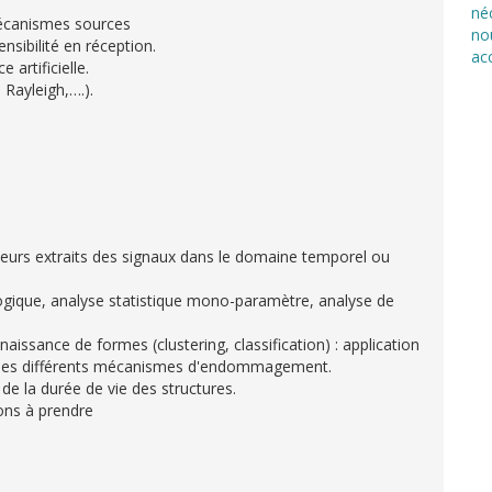
né
 mécanismes sources
no
ensibilité en réception.
ac
 artificielle.
Rayleigh,….).
pteurs extraits des signaux dans le domaine temporel ou
ogique, analyse statistique mono-paramètre, analyse de
issance de formes (clustering, classification) : application
que des différents mécanismes d'endommagement.
n de la durée de vie des structures.
ions à prendre