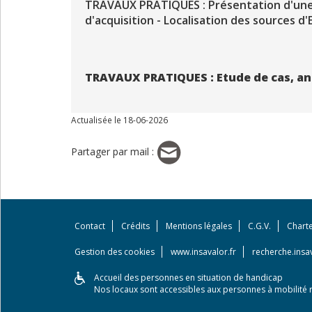
TRAVAUX PRATIQUES : Présentation d'une 
d'acquisition - Localisation des sources d
TRAVAUX PRATIQUES : Etude de cas, a
Actualisée le 18-06-2026
Partager par mail :
Contact
Crédits
Mentions légales
C.G.V.
Chart
Gestion des cookies
www.insavalor.fr
recherche.insav
Accueil des personnes en situation de handicap
Nos locaux sont accessibles aux personnes à mobilité r