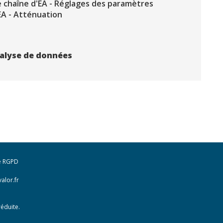
chaîne d'EA - Réglages des paramètres
'EA - Atténuation
nalyse de données
e RGPD
alor.fr
éduite.