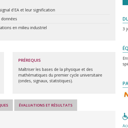
ignal d'EA et leur signification
D
s données
sations en milieu industriel
3 j
ÉQ
En
PRÉREQUIS
spé
Maîtriser les bases de la physique et des
mathématiques du premier cycle universitaire
(ondes, signaux, statistiques).
PA
QUES
ÉVALUATIONS ET RÉSULTATS
Ac