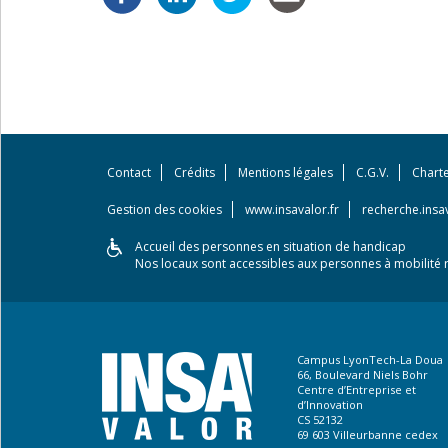
Contact
Crédits
Mentions légales
C.G.V.
Chart
Gestion des cookies
www.insavalor.fr
recherche.insav
Accueil des personnes en situation de handicap
Nos locaux sont accessibles aux personnes à mobilité r
Campus LyonTech-La Doua
66, Boulevard Niels Bohr
Centre d’Entreprise et
d’Innovation
CS 52132
69 603 Villeurbanne cedex