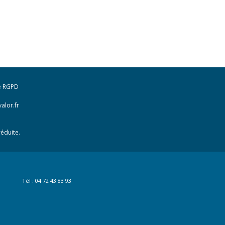
e RGPD
alor.fr
éduite.
Tél : 04 72 43 83 93