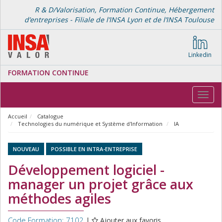
R & D/Valorisation, Formation Continue, Hébergement
d’entreprises - Filiale de l’INSA Lyon et de l’INSA Toulouse
Linkedin
FORMATION CONTINUE
Toggl
navig
Accueil
Catalogue
Technologies du numérique et Système d'Information
IA
NOUVEAU
POSSIBLE EN INTRA-ENTREPRISE
Développement logiciel -
manager un projet grâce aux
méthodes agiles
Code Formation: 7102
|
Ajouter aux favoris