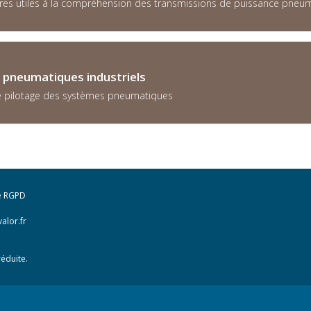
aires utiles à la compréhension des transmissions de puissance pneu
 pneumatiques industriels
t le pilotage des systèmes pneumatiques
e RGPD
alor.fr
éduite.