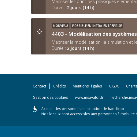
Maitriser les principes physiques élément
Durée :
2 jours (14 h)
NOUVEAU
POSSIBLE EN INTRA-ENTREPRISE
4403 - Modélisation des systèmes
Maitriser la modélisation, la simulation e
Durée :
2 jours (14 h)
Contact
Crédits
Mentions légales
C.G.V.
Chart
Gestion des cookies
www.insavalor.fr
recherche.insav
Accueil des personnes en situation de handicap
Nos locaux sont accessibles aux personnes à mobilité r